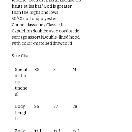
Modèle : Dieu est plus grand que les 
hauts et les bas/ God is greater 
than the highs and lows
50/50 cotton/polyester
Coupe classique / Classic fit
Capuchon doublée avec cordon de 
serrage assorti/Double-lined hood 
with color-matched drawcord
Size Chart
Specif
XS
S
M
L
icatio
ns
(inche
s)
Body 
26
27
28
29
Lengt
h
Body 
+/-1
+/-1
+/-1
+/-1