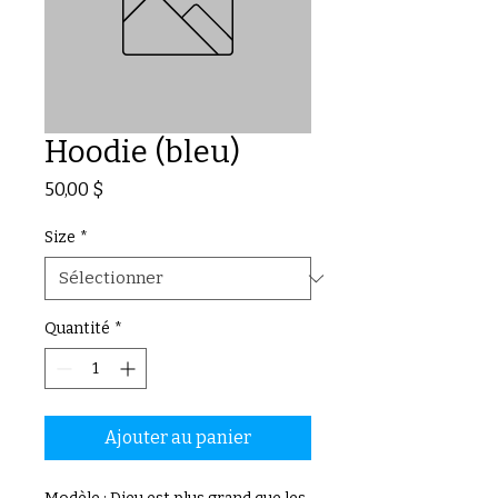
Hoodie (bleu)
Prix
50,00 $
Size
*
Quantité
*
Ajouter au panier