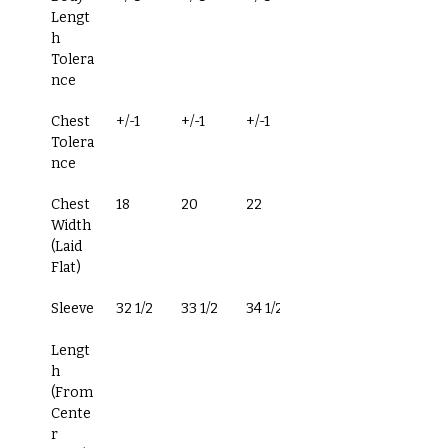
Lengt
h
Tolera
nce
Chest
+/-1
+/-1
+/-1
+/-1
Tolera
nce
Chest 
18
20
22
24
Width
(Laid 
Flat)
Sleeve
32 1/2
33 1/2
34 1/2
35 1/2
Lengt
h
(From 
Cente
r 