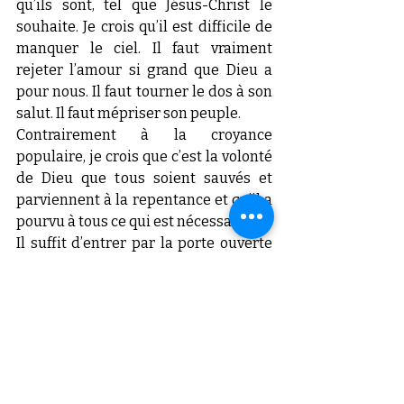
qu’ils sont, tel que Jésus-Christ le 
souhaite. Je crois qu’il est difficile de 
manquer le ciel. Il faut vraiment 
rejeter l’amour si grand que Dieu a 
pour nous. Il faut tourner le dos à son 
salut. Il faut mépriser son peuple.
Contrairement à la croyance 
populaire, je crois que c’est la volonté 
de Dieu que tous soient sauvés et 
parviennent à la repentance et qu’il a 
pourvu à tous ce qui est nécessaire.
Il suffit d’entrer par la porte ouverte 
(Luc 13.24).
Verset pour étude du sujet : 1 
Timothée 2.3-4 / Jean 3.17 / Jean 6.37 / 
Matthieu 25.41 / 2 Pierre 3.9  /  
Éphésiens 2.8-9