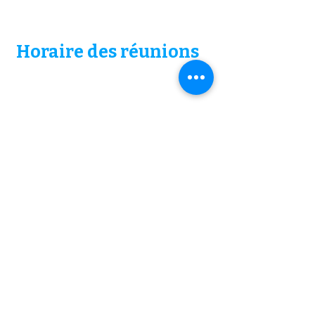
Horaire
des réunions
Vendredi
19h
Dimanche
16h
ouverture des portes 30 minutes avant.
© 2024 La porte ouverte
Adresse
6157 Rue Corbeil
Trois-Rivières, QC. G8Z 4P8