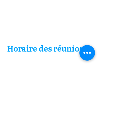
Horaire
des réunions
Vendredi
19h
Dimanche
16h
ouverture des portes 30 minutes avant.
© 2024 La porte ouverte
Adresse
6157 Rue Corbeil
Trois-Rivières, QC. G8Z 4P8